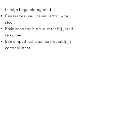
In mijn begeleiding bied ik:
Een warme, veilige en vertrouwde
sfeer.
Praktische tools om dichter bij jezelf
te komen.
Een empathische aanpak waarbij jij
centraal staat.
Of je nu worstelt met perfectionisme,
hoogsensitiviteit of gewoon een
volgende stap in je leven wilt zetten,
ik sta voor je klaar.
Gecertificeerde opleidingen