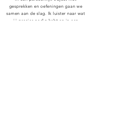
gesprekken en oefeningen gaan we
samen aan de slag. Ik luister naar wat
jij precies nodig hebt en in een
veilige, vertrouwde omgeving leer ik
je effectieve tools aan om prikkels en
emoties beter te leren hanteren.
Ben je klaar om jouw
hoogsensitiviteit te omarmen?
Neem dan nu de stap naar
meer balans, rust en energie.
Plan een kennismakingsgesprek